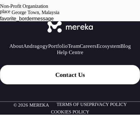
Non-Profit Organization
place
George Town, Malaysia
favorite_border
message
About
Andragogy
Portfolio
Team
Careers
Ecosystem
Blog
Help Centre
Contact Us
TERMS OF USE
PRIVACY POLICY
© 2026 MEREKA
COOKIES POLICY