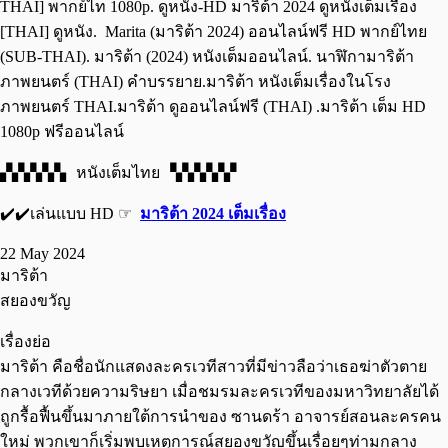
THAI] พากย์ไท 1080p. ดูหนัง-HD มาริต้า 2024 ดูหนังเต็มเรื่อง
[THAI] ดูหนัง. Marita (มาริต้า 2024) ออนไลน์ฟรี HD พากย์ไทย
(SUB-THAI). มาริต้า (2024) หนังเต็มออนไลน์. นาฬิกามาริต้า
ภาพยนตร์ (THAI) คำบรรยาย.มาริต้า หนังเต็มเรื่องในโรง
ภาพยนตร์ THAI.มาริต้า ดูออนไลน์ฟรี (THAI) .มาริต้า เต็ม HD
1080p ฟรีออนไลน์
▞▞▞▞▞▖ หนังเต็มไทย ▝▞▞▞▞▞
✔️✔️เล่นแบบ HD ☞
มาริต้า 2024 เต็มเรื่อง
22 May 2024
มาริต้า
สยองขวัญ
เรื่องย่อ
มาริต้า คือชื่อนักแสดงละครเวทีสาวที่มีข่าวลือว่าเธอฆ่าตัวตาย
กลางเวทีด้วยความริษยา เมื่อชมรมละครเวทีของมหาวิทยาลัยได้
ถูกรื้อฟื้นขึ้นมาภายใต้การนำของ ซานดร้า อาจารย์สอนละครคน
ใหม่ พวกเขาก็เริ่มพบเหตุการณ์สยองขวัญขึ้นเรื่อยๆท่ามกลาง